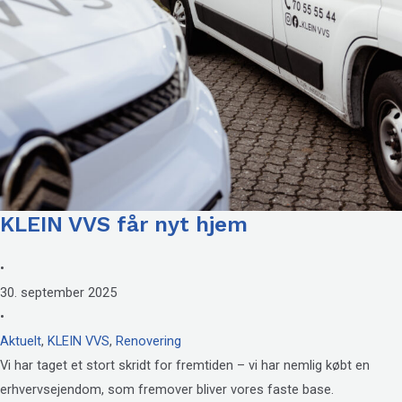
KLEIN VVS får nyt hjem
•
30. september 2025
•
Aktuelt
,
KLEIN VVS
,
Renovering
Vi har taget et stort skridt for fremtiden – vi har nemlig købt en
erhvervsejendom, som fremover bliver vores faste base.