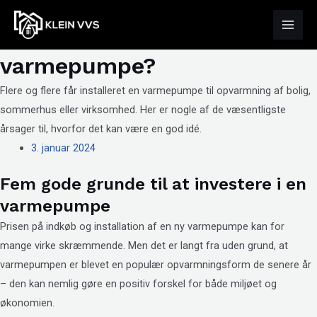
Gå
Tilbage til alle indlæg
Main
til
Hvorfor investere i en
Men
indholdet
varmepumpe?
Flere og flere får installeret en varmepumpe til opvarmning af bolig,
sommerhus eller virksomhed. Her er nogle af de væsentligste
årsager til, hvorfor det kan være en god idé.
3. januar 2024
Fem gode grunde til at investere i en
varmepumpe
Prisen på indkøb og installation af en ny varmepumpe kan for
mange virke skræmmende. Men det er langt fra uden grund, at
varmepumpen er blevet en populær opvarmningsform de senere år
– den kan nemlig gøre en positiv forskel for både miljøet og
økonomien.