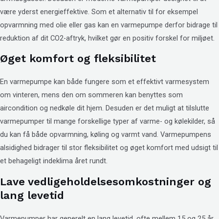
være yderst energieffektive. Som et alternativ til for eksempel
opvarmning med olie eller gas kan en varmepumpe derfor bidrage til
reduktion af dit CO2-aftryk, hvilket gør en positiv forskel for miljøet.
Øget komfort og fleksibilitet
En varmepumpe kan både fungere som et effektivt varmesystem
om vinteren, mens den om sommeren kan benyttes som
aircondition og nedkøle dit hjem. Desuden er det muligt at tilslutte
varmepumper til mange forskellige typer af varme- og kølekilder, så
du kan få både opvarmning, køling og varmt vand. Varmepumpens
alsidighed bidrager til stor fleksibilitet og øget komfort med udsigt til
et behageligt indeklima året rundt.
Lave vedligeholdelsesomkostninger og
lang levetid
Varmepumper har generelt en lang levetid, ofte mellem 15 og 25 år,